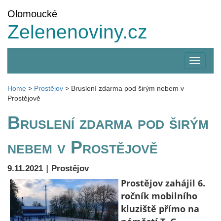
Olomoucké
Zelenenoviny.cz
Zobrazi
menu
Home
>
Prostějov
>
Bruslení zdarma pod širým nebem v
Prostějově
Bruslení zdarma pod širým
nebem v Prostějově
|
9.11.2021
Prostějov
Prostějov zahájil 6.
ročník mobilního
kluziště přímo na