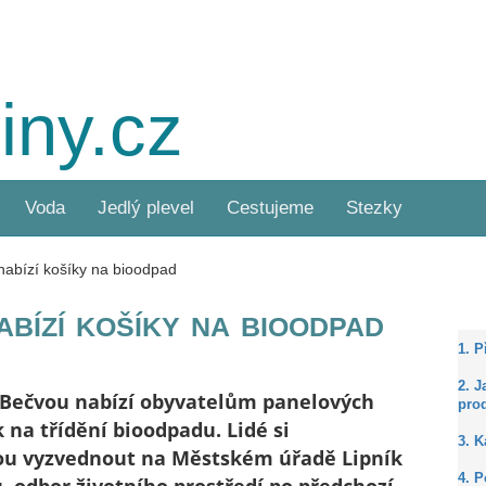
iny.cz
Voda
Jedlý plevel
Cestujeme
Stezky
nabízí košíky na bioodpad
bízí košíky na bioodpad
1. 
2. J
 Bečvou nabízí obyvatelům panelových
prod
 na třídění bioodpadu. Lidé si
3. 
u vyzvednout na Městském úřadě Lipník
4. P