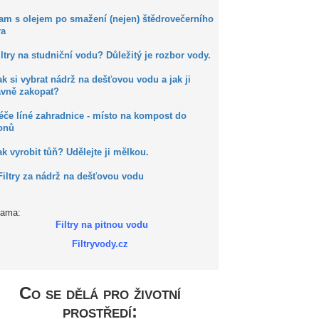
Kam s olejem po smažení (nejen) štědrovečerního
ra
iltry na studniční vodu? Důležitý je rozbor vody.
ak si vybrat nádrž na dešťovou vodu a jak ji
ávně zakopat?
éče líné zahradnice - místo na kompost do
onů
ak vyrobit tůň? Udělejte ji mělkou.
Filtry za nádrž na dešťovou vodu
lama:
Filtry na pitnou vodu
Filtryvody.cz
Co se dělá pro životní
prostředí: