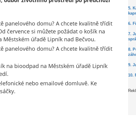
, odbor životního prostředí po předchozí
5. 
kap
tě panelového domu? A chcete kvalitně třídit
6. F
d července si můžete požádat o košík na
7. J
a Městském úřadě Lipník nad Bečvou.
spr
tě panelového domu? A chcete kvalitně třídit
8. P
záh
šík na bioodpad na Městském úřadě Lipník
9. J
edí.
10. 
elefonické nebo emailové domluvě. Ke
 sáčky.
Rek