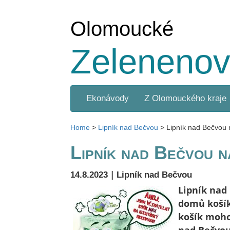
Olomoucké
Zelenenov
Ekonávody
Z Olomouckého kraje
Home
>
Lipník nad Bečvou
>
Lipník nad Bečvou 
Lipník nad Bečvou na
|
14.8.2023
Lipník nad Bečvou
Lipník nad
domů košík
košík moho