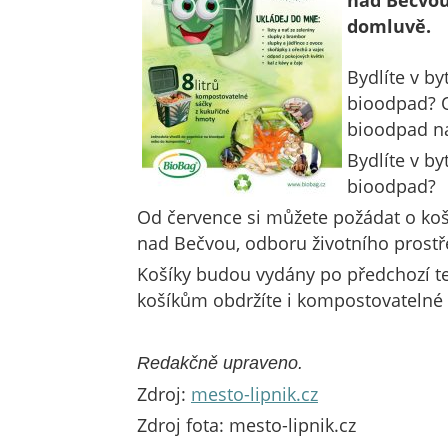
nad Bečvou
domluvě.
Bydlíte v by
bioodpad? O
bioodpad n
Bydlíte v by
bioodpad?
Od července si můžete požádat o ko
nad Bečvou, odboru životního prostř
Košíky budou vydány po předchozí t
košíkům obdržíte i kompostovatelné
Redakčně upraveno.
Zdroj:
mesto-lipnik.cz
Zdroj fota: mesto-lipnik.cz