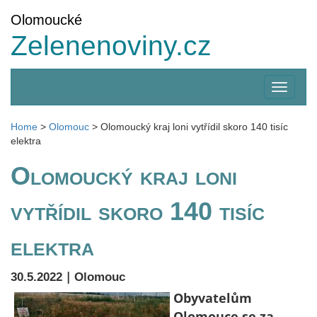
Olomoucké
Zelenenoviny.cz
Zobrazi
menu
Home
>
Olomouc
>
Olomoucký kraj loni vytřídil skoro 140 tisíc
elektra
Olomoucký kraj loni
vytřídil skoro 140 tisíc
elektra
|
30.5.2022
Olomouc
Obyvatelům
Olomouce se za