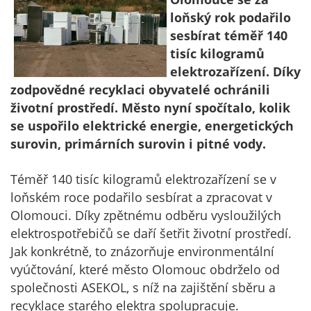
loňský rok podařilo
sesbírat téměř 140
tisíc kilogramů
elektrozařízení. Díky
zodpovědné recyklaci obyvatelé ochránili
životní prostředí. Město nyní spočítalo, kolik
se uspořilo elektrické energie, energetických
surovin, primárních surovin i pitné vody.
Téměř 140 tisíc kilogramů elektrozařízení se v
loňském roce podařilo sesbírat a zpracovat v
Olomouci. Díky zpětnému odběru vysloužilých
elektrospotřebičů se daří šetřit životní prostředí.
Jak konkrétně, to znázorňuje environmentální
vyúčtování, které město Olomouc obdrželo od
společnosti ASEKOL, s níž na zajištění sběru a
recyklace starého elektra spolupracuje.