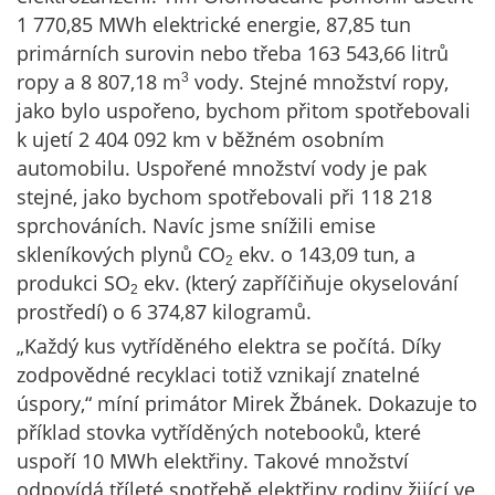
1 770,85 MWh elektrické energie, 87,85 tun
primárních surovin nebo třeba 163 543,66 litrů
ropy a 8 807,18 m
vody. Stejné množství ropy,
3
jako bylo uspořeno, bychom přitom spotřebovali
k ujetí 2 404 092 km v běžném osobním
automobilu. Uspořené množství vody je pak
stejné, jako bychom spotřebovali při 118 218
sprchováních. Navíc jsme snížili emise
skleníkových plynů CO
ekv. o 143,09 tun, a
2
produkci SO
ekv. (který zapříčiňuje okyselování
2
prostředí) o 6 374,87 kilogramů.
„Každý kus vytříděného elektra se počítá. Díky
zodpovědné recyklaci totiž vznikají znatelné
úspory,“ míní primátor Mirek Žbánek. Dokazuje to
příklad stovka vytříděných notebooků, které
uspoří 10 MWh elektřiny. Takové množství
odpovídá tříleté spotřebě elektřiny rodiny žijící ve