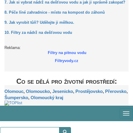
7. Jak si vybrat nádrž na dešťovou vodu a jak ji správně zakopat?
8. Péče líné zahradnice - místo na kompost do záhonů
9. Jak vyrobit tůň? Udělejte ji mělkou.
10. Filtry za nádrž na dešťovou vodu
Reklama:
Filtry na pitnou vodu
Filtryvody.cz
Co se dělá pro životní prostředí:
Olomouc
,
Olomoucko
,
Jesenicko
,
Prostějovsko
,
Přerovsko
,
Šumpersko
,
Olomoucký kraj
Zob
me