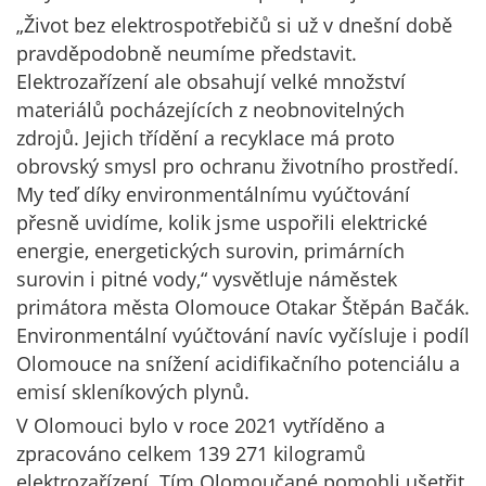
„Život bez elektrospotřebičů si už v dnešní době
pravděpodobně neumíme představit.
Elektrozařízení ale obsahují velké množství
materiálů pocházejících z neobnovitelných
zdrojů. Jejich třídění a recyklace má proto
obrovský smysl pro ochranu životního prostředí.
My teď díky environmentálnímu vyúčtování
přesně uvidíme, kolik jsme uspořili elektrické
energie, energetických surovin, primárních
surovin i pitné vody,“ vysvětluje náměstek
primátora města Olomouce Otakar Štěpán Bačák.
Environmentální vyúčtování navíc vyčísluje i podíl
Olomouce na snížení acidifikačního potenciálu a
emisí skleníkových plynů.
V Olomouci bylo v roce 2021 vytříděno a
zpracováno celkem 139 271 kilogramů
elektrozařízení. Tím Olomoučané pomohli ušetřit