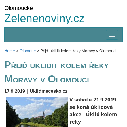
Olomoucké
Zelenenoviny.cz
Zobrazi
menu
Home
>
Olomouc
>
Přijď uklidit kolem řeky Moravy v Olomouci
Přijď uklidit kolem řeky
Moravy v Olomouci
|
17.9.2019
Uklidmecesko.cz
V sobotu 21.9.2019
se koná úklidová
akce - Úklid kolem
řeky