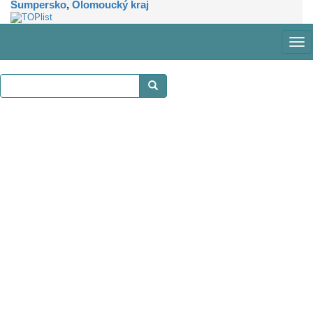
Šumpersko
,
Olomoucký kraj
Zob
me