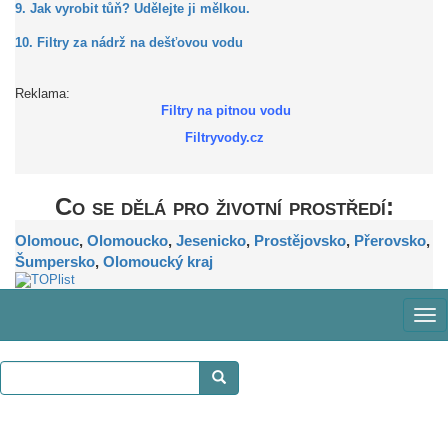
9. Jak vyrobit tůň? Udělejte ji mělkou.
10. Filtry za nádrž na dešťovou vodu
Reklama:
Filtry na pitnou vodu
Filtryvody.cz
Co se dělá pro životní prostředí:
Olomouc
,
Olomoucko
,
Jesenicko
,
Prostějovsko
,
Přerovsko
,
Šumpersko
,
Olomoucký kraj
Zob
me