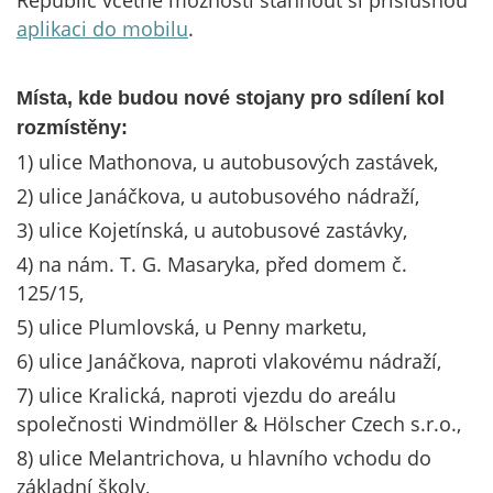
Republic včetně možnosti stáhnout si příslušnou
aplikaci do mobilu
.
Místa, kde budou nové stojany pro sdílení kol
rozmístěny:
1) ulice Mathonova, u autobusových zastávek,
2) ulice Janáčkova, u autobusového nádraží,
3) ulice Kojetínská, u autobusové zastávky,
4) na nám. T. G. Masaryka, před domem č.
125/15,
5) ulice Plumlovská, u Penny marketu,
6) ulice Janáčkova, naproti vlakovému nádraží,
7) ulice Kralická, naproti vjezdu do areálu
společnosti Windmöller & Hölscher Czech s.r.o.,
8) ulice Melantrichova, u hlavního vchodu do
základní školy,