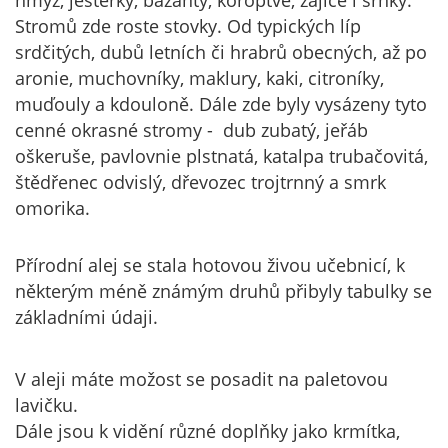
hmyz, ještěrky, bažanty, koroptve, zajíce i srnky.
Stromů zde roste stovky. Od typických líp
srdčitých, dubů letních či hrabrů obecných, až po
aronie, muchovníky, maklury, kaki, citroníky,
muďouly a kdouloně. Dále zde byly vysázeny tyto
cenné okrasné stromy - dub zubatý, jeřáb
oškeruše, pavlovnie plstnatá, katalpa trubačovitá,
štědřenec odvislý, dřevozec trojtrnný a smrk
omorika.
Přírodní alej se stala hotovou živou učebnicí, k
některým méně známým druhů přibyly tabulky se
základními údaji.
V aleji máte možost se posadit na paletovou
lavičku.
Dále jsou k vidění různé doplňky jako krmítka,