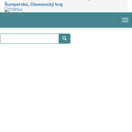
Šumpersko
,
Olomoucký kraj
Zob
me