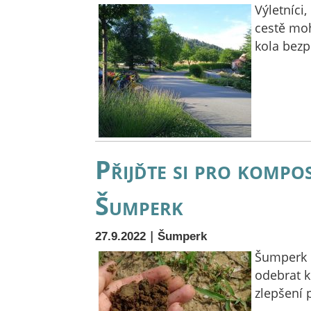
Výletníci,
cestě mo
kola bezp
Přijďte si pro komp
Šumperk
|
27.9.2022
Šumperk
Šumperk 
odebrat k
zlepšení 