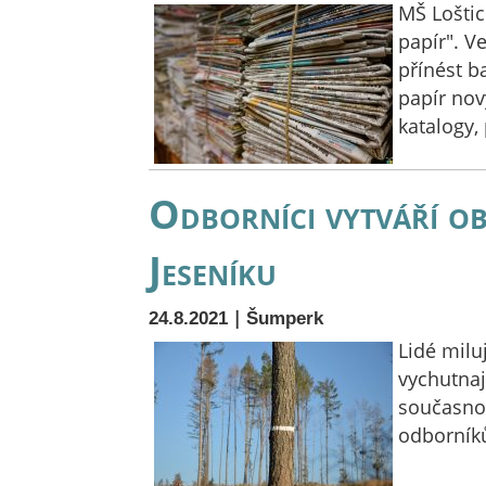
MŠ Loštic
papír". V
přínést b
papír nov
katalogy,
Odborníci vytváří ob
Jeseníku
|
24.8.2021
Šumperk
Lidé milu
vychutnaj
současnos
odborník