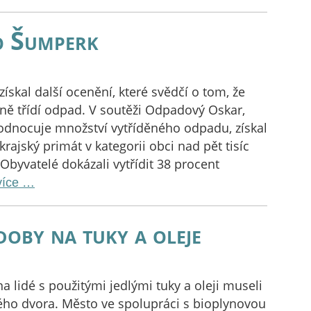
o Šumperk
ískal další ocenění, které svědčí o tom, že
itně třídí odpad. V soutěži Odpadový Oskar,
odnocuje množství vytříděného odpadu, získal
rajský primát v kategorii obci nad pět tisíc
 Obyvatelé dokázali vytřídit 38 procent
více …
oby na tuky a oleje
 lidé s použitými jedlými tuky a oleji museli
ho dvora. Město ve spolupráci s bioplynovou