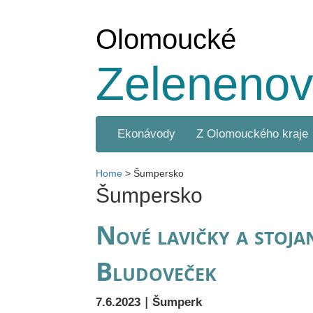
Olomoucké
Zelenenov
Ekonávody
Z Olomouckého kraje
Home
>
Šumpersko
Šumpersko
Nové lavičky a stoja
Bludoveček
|
7.6.2023
Šumperk