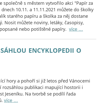
e společně s městem vytvořilo akci "Papír za
e dnech 10.11. a 11.11.2021 můžete do školky
alík starého papíru a školka za něj dostane
ý. Nosit můžete noviny, letáky, časopisy,
 popsané nebo potištěné papíry.
více …
sáhlou encyklopedii o
jící hory a pohoří si již letos před Vánocemi
í rozsáhlou publikaci mapující hostorii i
t Jeseníku. Na tvorbě se podílí řada
ů.
více …