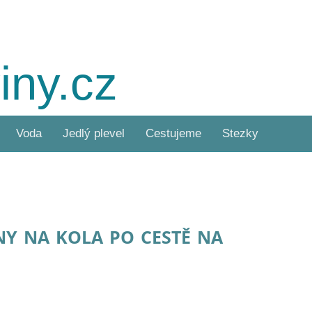
iny.cz
Voda
Jedlý plevel
Cestujeme
Stezky
ny na kola po cestě na