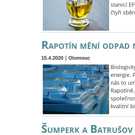
stanicí E
čtyři sbě
Rapotín mění odpad n
|
15.4.2020
Olomouc
Biologick
energie. 
nás to um
Rapotíně.
společnos
kvalitní 
Šumperk a Batrušov 