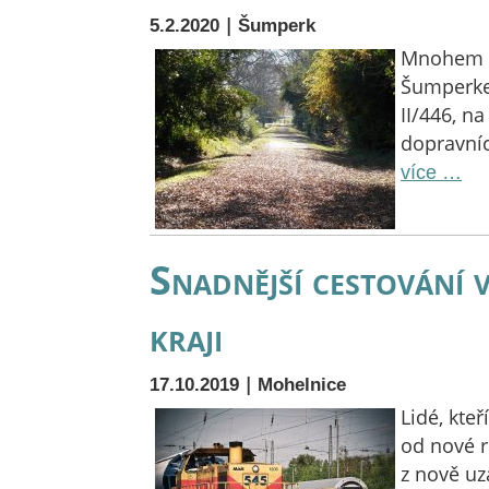
|
5.2.2020
Šumperk
Mnohem be
Šumperke
II/446, n
dopravníc
více …
Snadnější cestování
kraji
|
17.10.2019
Mohelnice
Lidé, kte
od nové r
z nově u