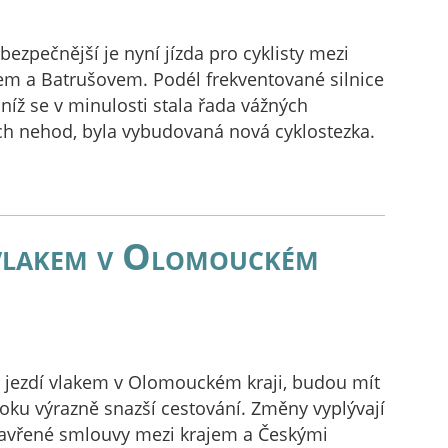
zpečnější je nyní jízda pro cyklisty mezi
m a Batrušovem. Podél frekventované silnice
a níž se v minulosti stala řada vážných
h nehod, byla vybudovaná nová cyklostezka.
 vlakem v Olomouckém
ří jezdí vlakem v Olomouckém kraji, budou mít
oku výrazně snazší cestování. Změny vyplývají
zavřené smlouvy mezi krajem a Českými