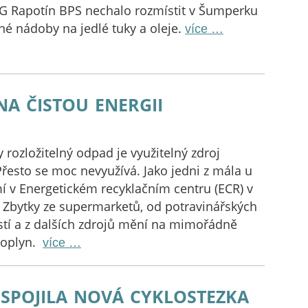
FG Rapotín BPS nechalo rozmístit v Šumperku
rné nádoby na jedlé tuky a oleje.
více …
a čistou energii
y rozložitelný odpad je využitelný zdroj
Přesto se moc nevyužívá. Jako jedni z mála u
í v Energetickém recyklačním centru (ECR) v
 Zbytky ze supermarketů, od potravinářských
tí a z dalších zdrojů mění na mimořádně
bioplyn.
více …
spojila nová cyklostezka