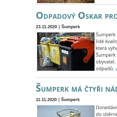
Odpadový Oskar pr
|
23.11.2020
Šumperk
Šumperk z
lidé kval
která vyh
Šumperk k
obyvatel.
odpadů.
Šumperk má čtyři nád
|
11.11.2020
Šumperk
Donedávna
do sběrné