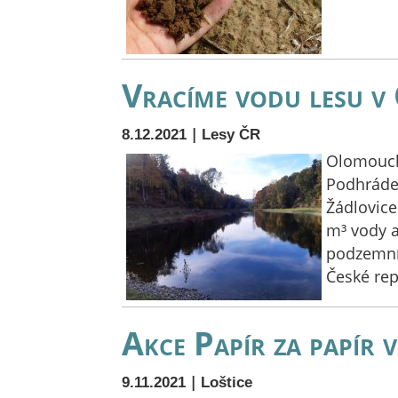
Vracíme vodu lesu v
|
8.12.2021
Lesy ČR
Olomoucký
Podhrádek
Žádlovice
m³ vody a 
podzemní 
České re
Akce Papír za papír 
|
9.11.2021
Loštice