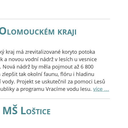
 Olomouckém kraji
 kraj má zrevitalizované koryto potoka
 a novou vodní nádrž v lesích u vesnice
. Nová nádrž by měla pojmout až 6 800
zlepšit tak okolní faunu, flóru i hladinu
vody. Projekt se uskutečnil za pomoci Lesů
publiky a programu Vracíme vodu lesu.
více …
v MŠ Loštice