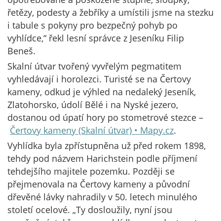
řetězy, podesty a žebříky a umístili jsme na stezku
i tabule s pokyny pro bezpečný pohyb po
vyhlídce,“ řekl lesní správce z Jeseníku Filip
Beneš.
Skalní útvar tvořený vyvřelým pegmatitem
vyhledávají i horolezci. Turisté se na Čertovy
kameny, odkud je výhled na nedaleký Jeseník,
Zlatohorsko, údolí Bělé i na Nyské jezero,
dostanou od úpatí hory po stometrové stezce –
Čertovy kameny (Skalní útvar) • Mapy.cz
.
Vyhlídka byla zpřístupněna už před rokem 1898,
tehdy pod názvem Harichstein podle příjmení
tehdejšího majitele pozemku. Později se
přejmenovala na Čertovy kameny a původní
dřevěné lávky nahradily v 50. letech minulého
století ocelové. „Ty dosloužily, nyní jsou