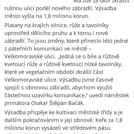
Má zde za úkol zkrášlit
rušnou ulici podél nového zábradlí. Výsadba
město vyšla na 1,8 milionu korun.
Platany na krajích silnice, růže a tavolníky
uprostřed dělicího pruhu a k tomu i nové
zábradlí. To jsou změny, které přineslo léto jedné
z páteřních komunikací ve městě –
Velkomoravské ulici. „Jedná se o bíle a růžově
kvetoucí růže a růžově kvetoucí nízké tavolníky,
které ve vegetačním období zkrášlí část
Velkomoravské ulice. Výsadbu jsme časově
spojili s obnovou zábradlí, abychom využili
částečnou uzavírku komunikace,“ uvedl náměstek
primátora Otakar Štěpán Bačák.
Výsadba přispěje ke kultivaci městské třídy a je
dalším pokračováním v její obnově. Keře za 1,8
milionu korun vysázeli ve středovém pásu