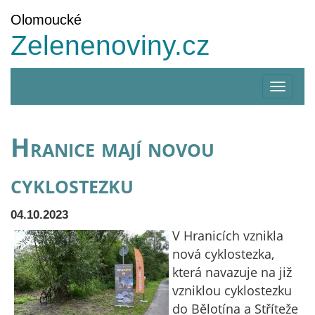
Olomoucké
Zelenenoviny.cz
Zobrazi
menu
Hranice mají novou
cyklostezku
04.10.2023
V Hranicích vznikla
nová cyklostezka,
která navazuje na již
vzniklou cyklostezku
do Bělotína a Stříteže