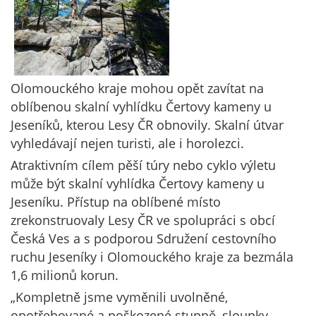
Olomouckého kraje mohou opět zavítat na
oblíbenou skalní vyhlídku Čertovy kameny u
Jeseníků, kterou Lesy ČR obnovily. Skalní útvar
vyhledávají nejen turisti, ale i horolezci.
Atraktivním cílem pěší túry nebo cyklo výletu
může být skalní vyhlídka Čertovy kameny u
Jeseníku. Přístup na oblíbené místo
zrekonstruovaly Lesy ČR ve spolupráci s obcí
Česká Ves a s podporou Sdružení cestovního
ruchu Jeseníky i Olomouckého kraje za bezmála
1,6 milionů korun.
„Kompletně jsme vyměnili uvolněné,
opotřebované a poškozené stupně, sloupky,