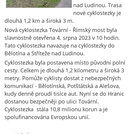
nad Ludinou. Trasa
nové cyklostezky je
dlouhá 1,2 km a široká 3 m.
Nová cyklostezka Tovární - Římský most byla
slavnostně otevřena 4. srpna 2023 v 10 hodin.
Tato cyklostezka navazuje na cyklostezky do
Bělotína a Stříteže nad Ludinou.
Cyklostezka byla postavena místo původní polní
cesty. Celkem je dlouhá 1,2 kilometru a široká 3
metry. Pomůže cyklisty dostat z nebezpečných
komunikací - Bělotínská, Potštátská a Alešova,
kudy denně proudí tisíce aut. Nyní se do Hranic
dostanou bezpečněji po ulici Tovární.
Cyklostezka stála 10,8 milionu korun a je
spolufinancována Evropskou unií.