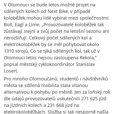
V Olomouci se bude letos možné projet na
sdílených kolech od Next Bike, v případě
koloběžek mohou lidé vybírat mezi společnostmi
Bolt, Eagl a Lime. „Provozovatelé koloběžek tak
zůstávají stejní a svůj počet na letošní sezonu ani
nerozšiřují. Celkový počet sdílených kol a
elektrokoloběžek by se měl pohybovat okolo
1310 strojů. Co se týká sdílených kol, tak už v
Olomouci letos nejsou zastoupena Rekola,“
popsal městský cyklokoordinátor Stanislav
Losert.
Pro mnoho Olomoučanů, studentů i návštěvníků
města se sdílená mobilita stala vítanou
alternativou k pohybu po městě. Jen za loňský rok
dle údajů provozovatelů uskutečnili 271 625 jízd
na jízdních kolech a 231 668 jízd na
elektrokoloběžkách. Služba si tak nesporně našla