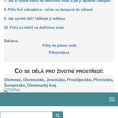
7. Jak si vybrat nádrž na dešťovou vodu a jak ji správně zakopat?
8. Péče líné zahradnice - místo na kompost do záhonů
9. Jak vyrobit tůň? Udělejte ji mělkou.
10. Filtry za nádrž na dešťovou vodu
Reklama:
Filtry na pitnou vodu
Filtryvody.cz
Co se dělá pro životní prostředí:
Olomouc
,
Olomoucko
,
Jesenicko
,
Prostějovsko
,
Přerovsko
,
Šumpersko
,
Olomoucký kraj
Zob
me