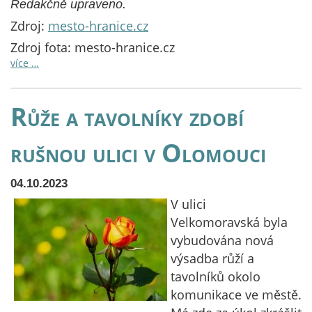
Redakčně upraveno.
Zdroj:
mesto-hranice.cz
Zdroj fota: mesto-hranice.cz
více …
Růže a tavolníky zdobí
rušnou ulici v Olomouci
04.10.2023
V ulici
Velkomoravská byla
vybudována nová
výsadba růží a
tavolníků okolo
komunikace ve městě.