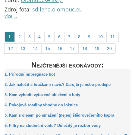
Zdroj:
Olomoucké listy
Zdroj fota:
sdilena.olomouc.eu
více …
1
2
3
4
5
6
7
8
9
10
11
12
13
14
15
16
17
18
19
20
Nejčtenější ekonávody:
1. Přírodní impregnace bot
2. Jak naložit s hračkami navíc? Darujte je nebo prodejte
3. Kam vyhodit vyřazené oblečení a boty
4. Pokojové rostliny vhodné do ložnice
5. Kam s olejem po smažení (nejen) štědrovečerního kapra
6. Filtry na studniční vodu? Důležitý je rozbor vody.