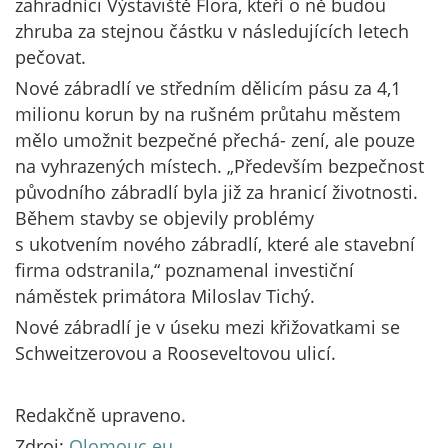
zahradníci Výstaviště Flora, kteří o ně budou
zhruba za stejnou částku v následujících letech
pečovat.
Nové zábradlí ve středním dělicím pásu za 4,1
milionu korun by na rušném průtahu městem
mělo umožnit bezpečné přechá- zení, ale pouze
na vyhrazených místech. „Především bezpečnost
původního zábradlí byla již za hranicí životnosti.
Během stavby se objevily problémy
s ukotvením nového zábradlí, které ale stavební
firma odstranila,“ poznamenal investiční
náměstek primátora Miloslav Tichý.
Nové zábradlí je v úseku mezi křižovatkami se
Schweitzerovou a Rooseveltovou ulicí.
Redakčně upraveno.
Zdroj:
Olomouc.eu