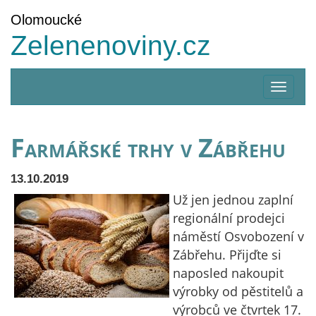
Olomoucké
Zelenenoviny.cz
Zobrazi
menu
Farmářské trhy v Zábřehu
13.10.2019
Už jen jednou zaplní
regionální prodejci
náměstí Osvobození v
Zábřehu. Přijďte si
naposled nakoupit
výrobky od pěstitelů a
výrobců ve čtvrtek 17.