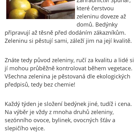
Zahradnictví Špunar,
které čerstvou
zeleninu doveze až
domů. Bedýnky
připravují až těsně před dodáním zákazníkům.
Zeleninu si pěstují sami, záleží jim na její kvalitě.
Znáte tedy původ zeleniny, ručí za kvalitu a lidé si
jí mohou průběžně kontrolovat během vegetace.
Všechna zelenina je pěstovaná dle ekologických
předpisů, tedy bez chemie!
Každý týden je složení bedýnek jiné, tudíž i cena.
Na výběr je vždy z mnoha druhů zeleniny,
sezónního ovoce, bylinek, ovocných šťáv a
slepičího vejce.