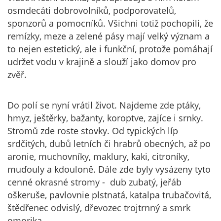
osmdecáti dobrovolníků, podporovatelů,
sponzorů a pomocníků. Všichni totiž pochopili, že
remízky, meze a zelené pásy mají velký význam a
to nejen estetický, ale i funkční, protože pomáhají
udržet vodu v krajině a slouží jako domov pro
zvěř.
Do polí se nyní vrátil život. Najdeme zde ptáky,
hmyz, ještěrky, bažanty, koroptve, zajíce i srnky.
Stromů zde roste stovky. Od typických líp
srdčitých, dubů letních či hrabrů obecných, až po
aronie, muchovníky, maklury, kaki, citroníky,
muďouly a kdouloně. Dále zde byly vysázeny tyto
cenné okrasné stromy - dub zubatý, jeřáb
oškeruše, pavlovnie plstnatá, katalpa trubačovitá,
štědřenec odvislý, dřevozec trojtrnný a smrk
omorika.