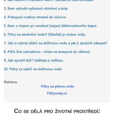
2. Jak naložit s hračkami navíc? Darujte je nebo prodejte
3. Kam vyhodit vyřazené oblečení a boty
4. Pokojové rostliny vhodné do ložnice
5. Kam s olejem po smažení (nejen) štědrovečerního kapra
6. Filtry na studniční vodu? Důležitý je rozbor vody.
7. Jak si vybrat nádrž na dešťovou vodu a jak ji správně zakopat?
8. Péče líné zahradnice - místo na kompost do záhonů
9. Jak vyrobit tůň? Udělejte ji mělkou.
10. Filtry za nádrž na dešťovou vodu
Reklama:
Filtry na pitnou vodu
Filtryvody.cz
Co se dělá pro životní prostředí: