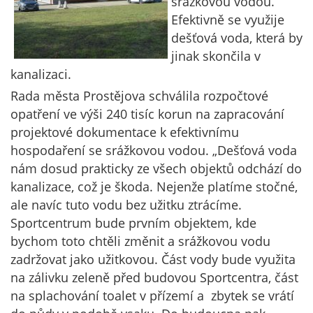
srážkovou vodou.
Efektivně se využije
dešťová voda, která by
jinak skončila v
kanalizaci.
Rada města Prostějova schválila rozpočtové
opatření ve výši 240 tisíc korun na zapracování
projektové dokumentace k efektivnímu
hospodaření se srážkovou vodou. „Dešťová voda
nám dosud prakticky ze všech objektů odchází do
kanalizace, což je škoda. Nejenže platíme stočné,
ale navíc tuto vodu bez užitku ztrácíme.
Sportcentrum bude prvním objektem, kde
bychom toto chtěli změnit a srážkovou vodu
zadržovat jako užitkovou. Část vody bude využita
na zálivku zeleně před budovou Sportcentra, část
na splachování toalet v přízemí a zbytek se vrátí