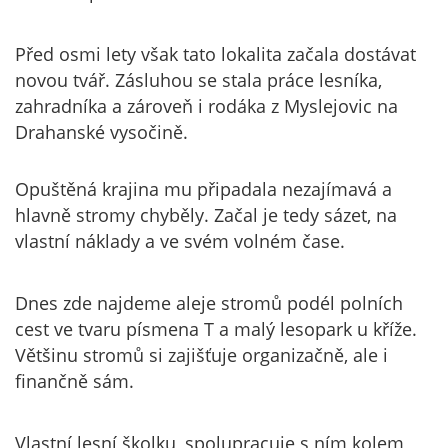
Před osmi lety však tato lokalita začala dostávat
novou tvář. Zásluhou se stala práce lesníka,
zahradníka a zároveň i rodáka z Myslejovic na
Drahanské vysočině.
Opuštěná krajina mu připadala nezajímavá a
hlavně stromy chyběly. Začal je tedy sázet, na
vlastní náklady a ve svém volném čase.
Dnes zde najdeme aleje stromů podél polních
cest ve tvaru písmena T a malý lesopark u kříže.
Většinu stromů si zajišťuje organizačně, ale i
finančně sám.
Vlastní lesní školku, spolupracuje s ním kolem