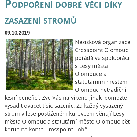
Podpoření dobré věci díky
zasazení stromů
09.10.2019
Nezisková organizace
Crosspoint Olomouc
pořádá ve spolupráci
s Lesy města
Olomouce a
statutárním městem
Olomouc netradiční
lesní benefici. Zve Vás na víkend jinak, pomozte
vysadit dvacet tisíc sazenic. Za každý vysazený
strom v lese postiženém kůrovcem věnují Lesy
města Olomouc a statutární město Olomouc pět
korun na konto Crosspoint Tobě.