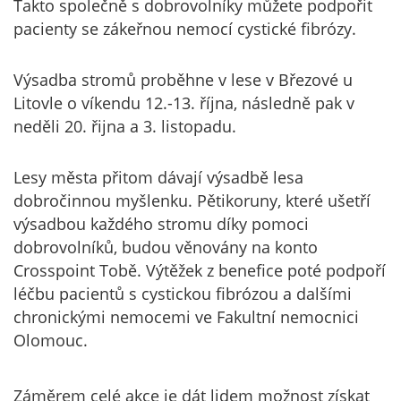
Takto společně s dobrovolníky můžete podpořit
pacienty se zákeřnou nemocí cystické fibrózy.
Výsadba stromů proběhne v lese v Březové u
Litovle o víkendu 12.-13. října, následně pak v
neděli 20. řijna a 3. listopadu.
Lesy města přitom dávají výsadbě lesa
dobročinnou myšlenku. Pětikoruny, které ušetří
výsadbou každého stromu díky pomoci
dobrovolníků, budou věnovány na konto
Crosspoint Tobě. Výtěžek z benefice poté podpoří
léčbu pacientů s cystickou fibrózou a dalšími
chronickými nemocemi ve Fakultní nemocnici
Olomouc.
Záměrem celé akce je dát lidem možnost získat