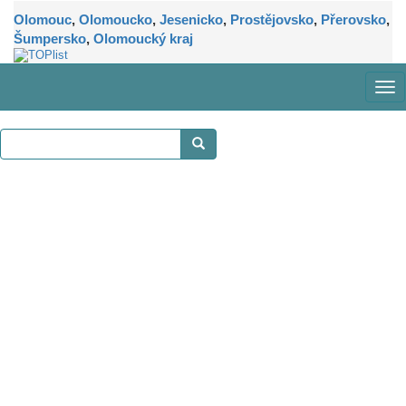
Olomouc
,
Olomoucko
,
Jesenicko
,
Prostějovsko
,
Přerovsko
,
Šumpersko
,
Olomoucký kraj
Zob
me