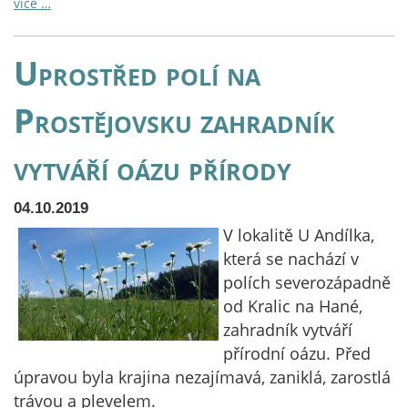
více …
Uprostřed polí na
Prostějovsku zahradník
vytváří oázu přírody
04.10.2019
V lokalitě U Andílka,
která se nachází v
polích severozápadně
od Kralic na Hané,
zahradník vytváří
přírodní oázu. Před
úpravou byla krajina nezajímavá, zaniklá, zarostlá
trávou a plevelem.