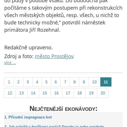
do půdy v podobě vsaku. Do budoucna pak
počítáme s takovým postupem při rekonstrukcích
všech městských objektů, resp. všech, u nichž to
bude technicky možné,“ potvrdil náměstek
primátora Jiří Rozehnal.
Redakčně upraveno.
Zdroj a foto:
město Prostějov
více …
1
2
3
4
5
6
7
8
9
10
11
12
13
14
15
16
17
18
19
20
Nejčtenější ekonávody:
1. Přírodní impregnace bot