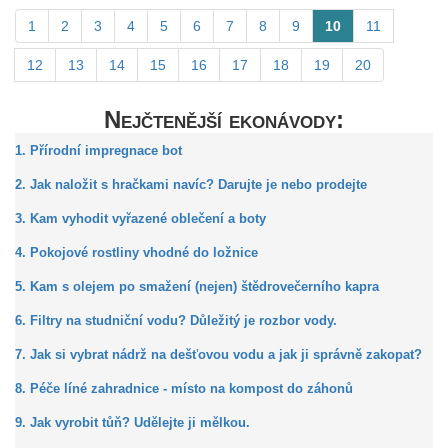
1
2
3
4
5
6
7
8
9
10
11
12
13
14
15
16
17
18
19
20
Nejčtenější ekonávody:
1. Přírodní impregnace bot
2. Jak naložit s hračkami navíc? Darujte je nebo prodejte
3. Kam vyhodit vyřazené oblečení a boty
4. Pokojové rostliny vhodné do ložnice
5. Kam s olejem po smažení (nejen) štědrovečerního kapra
6. Filtry na studniční vodu? Důležitý je rozbor vody.
7. Jak si vybrat nádrž na dešťovou vodu a jak ji správně zakopat?
8. Péče líné zahradnice - místo na kompost do záhonů
9. Jak vyrobit tůň? Udělejte ji mělkou.