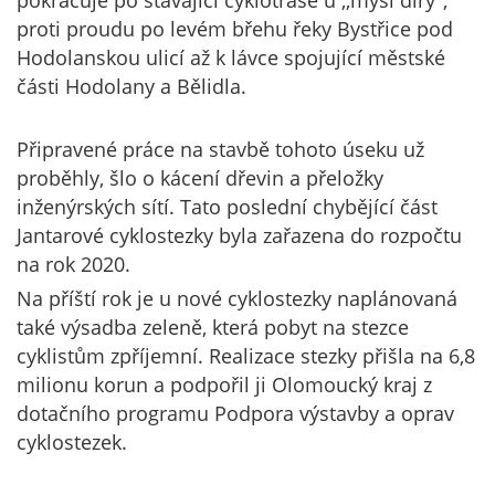
pokračuje po stávající cyklotrase u ,,myší díry",
proti proudu po levém břehu řeky Bystřice pod
Hodolanskou ulicí až k lávce spojující městské
části Hodolany a Bělidla.
Připravené práce na stavbě tohoto úseku už
proběhly, šlo o kácení dřevin a přeložky
inženýrských sítí. Tato poslední chybějící část
Jantarové cyklostezky byla zařazena do rozpočtu
na rok 2020.
Na příští rok je u nové cyklostezky naplánovaná
také výsadba zeleně, která pobyt na stezce
cyklistům zpříjemní. Realizace stezky přišla na 6,8
milionu korun a podpořil ji Olomoucký kraj z
dotačního programu Podpora výstavby a oprav
cyklostezek.