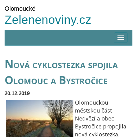
Olomoucké
Zelenenoviny.cz
Zobrazi
menu
Nová cyklostezka spojila
Olomouc a Bystročice
20.12.2019
Olomouckou
městskou část
Nedvězí a obec
Bystročice propojila
nová cyklostezka.