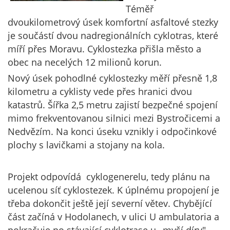
Téměř
dvoukilometrový úsek komfortní asfaltové stezky
je součástí dvou nadregionálních cyklotras, které
míří přes Moravu. Cyklostezka přišla město a
obec na necelých 12 milionů korun.
Nový úsek pohodlné cyklostezky měří přesně 1,8
kilometru a cyklisty vede přes hranici dvou
katastrů. Šířka 2,5 metru zajistí bezpečné spojení
mimo frekventovanou silnici mezi Bystročicemi a
Nedvězím. Na konci úseku vznikly i odpočinkové
plochy s lavičkami a stojany na kola.
Projekt odpovídá cyklogenerelu, tedy plánu na
ucelenou síť cyklostezek. K úplnému propojení je
třeba dokončit ještě její severní větev. Chybějící
část začíná v Hodolanech, v ulici U ambulatoria a