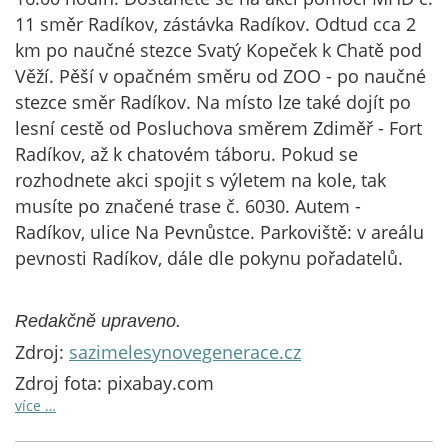
11 směr Radíkov, zástávka Radíkov. Odtud cca 2
km po naučné stezce Svatý Kopeček k Chatě pod
Věží. Pěší v opačném směru od ZOO - po naučné
stezce směr Radíkov. Na místo lze také dojít po
lesní cestě od Posluchova směrem Zdiměř - Fort
Radíkov, až k chatovém táboru. Pokud se
rozhodnete akci spojit s výletem na kole, tak
musíte po značené trase č. 6030. Autem -
Radíkov, ulice Na Pevnůstce. Parkoviště: v areálu
pevnosti Radíkov, dále dle pokynu pořadatelů.
Redakčně upraveno.
Zdroj:
sazimelesynovegenerace.cz
Zdroj fota: pixabay.com
více …