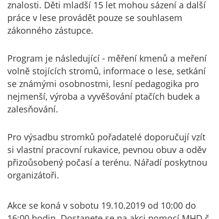
znalosti. Děti mladší 15 let mohou sázení a další
práce v lese provádět pouze se souhlasem
zákonného zástupce.
Program je následující - měření kmenů a meření
volně stojících stromů, informace o lese, setkání
se známými osobnostmi, lesní pedagogika pro
nejmenší, výroba a vyvěšování ptačích budek a
zalesňování.
Pro výsadbu stromků pořadatelé doporučují vzít
si vlastní pracovní rukavice, pevnou obuv a oděv
přizoůsobený počasí a terénu. Nářadí poskytnou
organizátoři.
Akce se koná v sobotu 19.10.2019 od 10:00 do
16:00 hodin. Dostanete se na akci pomocí MHD č.