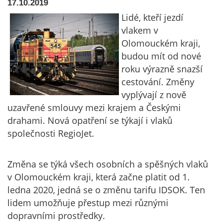
17.10.2019
Lidé, kteří jezdí
vlakem v
Olomouckém kraji,
budou mít od nové
roku výrazně snazší
cestování. Změny
vyplývají z nově
uzavřené smlouvy mezi krajem a Českými
drahami. Nová opatření se týkají i vlaků
společnosti RegioJet.
Změna se týká všech osobních a spěšných vlaků
v Olomouckém kraji, která začne platit od 1.
ledna 2020, jedná se o změnu tarifu IDSOK. Ten
lidem umožňuje přestup mezi různými
dopravními prostředky.