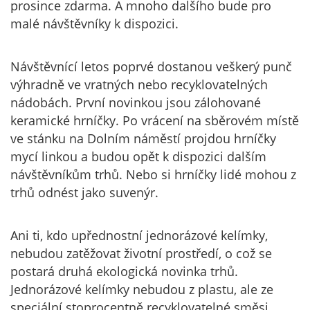
prosince zdarma. A mnoho dalšího bude pro
malé návštěvníky k dispozici.
Návštěvnící letos poprvé dostanou veškerý punč
výhradně ve vratných nebo recyklovatelných
nádobách. První novinkou jsou zálohované
keramické hrníčky. Po vrácení na sběrovém místě
ve stánku na Dolním náměstí projdou hrníčky
mycí linkou a budou opět k dispozici dalším
návštěvníkům trhů. Nebo si hrníčky lidé mohou z
trhů odnést jako suvenýr.
Ani ti, kdo upřednostní jednorázové kelímky,
nebudou zatěžovat životní prostředí, o což se
postará druhá ekologická novinka trhů.
Jednorázové kelímky nebudou z plastu, ale ze
speciální stoprocentně recyklovatelné směsi