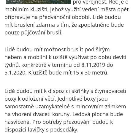
pro veřejnost. Řeč je o
mobilním kluzišti, jehož využití vedení města opět
připravuje na předvánoční období. Lidé budou
mít bruslení zdarma s tím, že zpoplatněno bude
pouze půjčování bruslí.
Lidé budou mít možnost bruslit pod širým
nebem a mobilní kluziště využívat po dobu devíti
týdnů, konkrétně v termínu od 8.11.2019 do
5.1.2020. Kluziště bude mít 15 x 30 metrů.
Lidé budou mít k dispozici skříňky s čtyřiadvaceti
boxy k odložení věcí. Jednotlivé boxy jsou
samostatně uzamykatelné s mincovním zámkem
na vhození dvaceti koruny. Ledová plocha bude
nasvícená. Pro potřeby přezouvání budou k
dispozici lavičky s podsedáky.