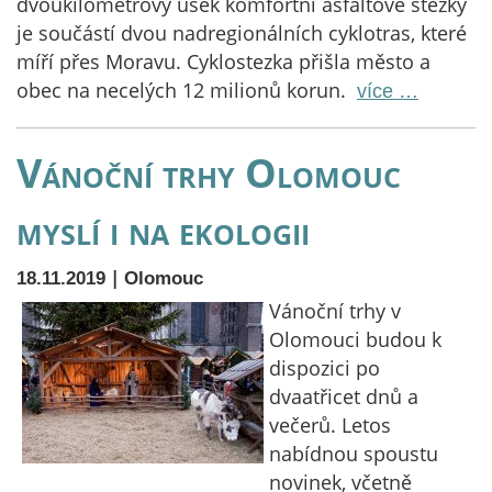
dvoukilometrový úsek komfortní asfaltové stezky
je součástí dvou nadregionálních cyklotras, které
míří přes Moravu. Cyklostezka přišla město a
obec na necelých 12 milionů korun.
více …
Vánoční trhy Olomouc
myslí i na ekologii
|
18.11.2019
Olomouc
Vánoční trhy v
Olomouci budou k
dispozici po
dvaatřicet dnů a
večerů. Letos
nabídnou spoustu
novinek, včetně