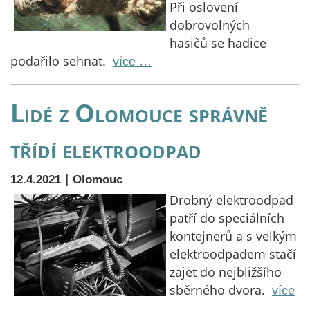
Při oslovení
dobrovolných
hasičů se hadice
podařilo sehnat.
více …
Lidé z Olomouce správně
třídí elektroodpad
|
12.4.2021
Olomouc
Drobný elektroodpad
patří do speciálních
kontejnerů a s velkým
elektroodpadem stačí
zajet do nejbližšího
sběrného dvora.
více
…