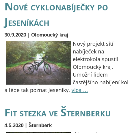
Nové cyklonabíječky po
Jeseníkách
|
30.9.2020
Olomoucký kraj
Nový projekt sítí
nabíječek na
elektrokola spustil
Olomoucký kraj.
Umožní lidem
častějšího nabíjení kol
a lépe tak poznat Jeseníky.
více …
Fit stezka ve Šternberku
|
4.5.2020
Šternberk