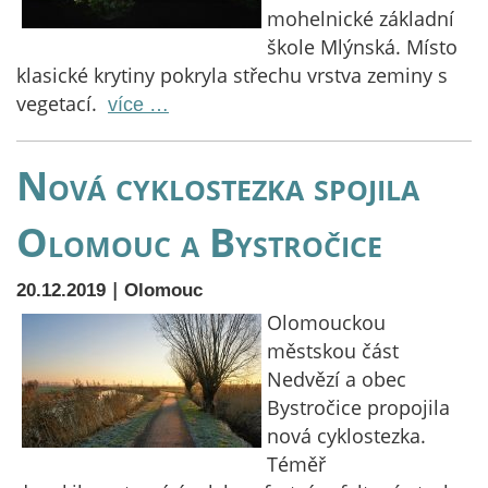
mohelnické základní
škole Mlýnská. Místo
klasické krytiny pokryla střechu vrstva zeminy s
vegetací.
více …
Nová cyklostezka spojila
Olomouc a Bystročice
|
20.12.2019
Olomouc
Olomouckou
městskou část
Nedvězí a obec
Bystročice propojila
nová cyklostezka.
Téměř