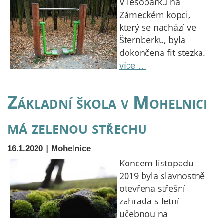
V lesoparku na
Zámeckém kopci,
který se nachází ve
Šternberku, byla
dokončena fit stezka.
více …
Základní škola v Mohelnici
má zelenou střechu
|
16.1.2020
Mohelnice
Koncem listopadu
2019 byla slavnostně
otevřena střešní
zahrada s letní
učebnou na